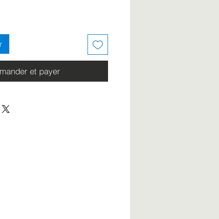
r
ander et payer