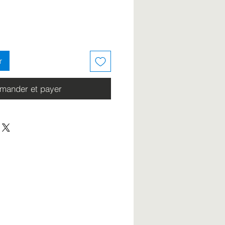
r
ander et payer