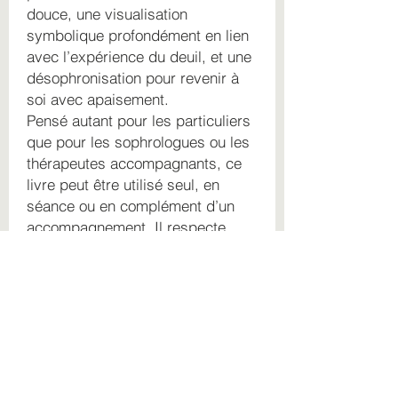
douce, une visualisation
symbolique profondément en lien
avec l’expérience du deuil, et une
désophronisation pour revenir à
soi avec apaisement.
Pensé autant pour les particuliers
que pour les sophrologues ou les
thérapeutes accompagnants, ce
livre peut être utilisé seul, en
séance ou en complément d’un
accompagnement. Il respecte
chaque étape du processus de
deuil, sans forcer, sans brusquer,
et sans jamais minimiser ce qui
est vécu.
Les grandes thématiques du livre
:
• Accueillir la douleur du deuil
• Traverser les émotions