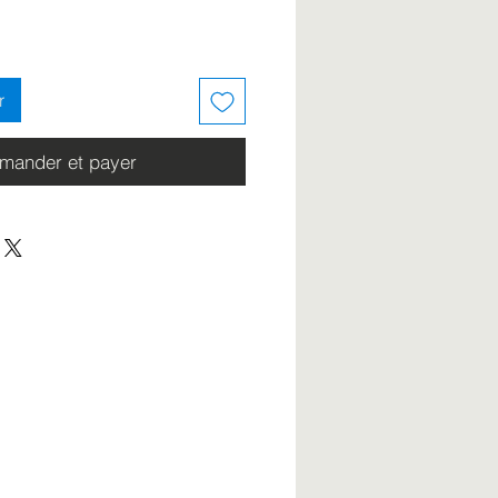
r
ander et payer