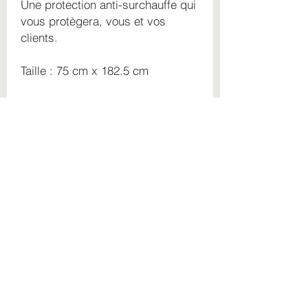
Une protection anti-surchauffe qui
vous protègera, vous et vos
clients.
Taille : 75 cm x 182.5 cm
Convient pour les tables de
massage de tailles standard
Détails techniques :
• Repartition uniforme de la
chaleur jusqu'à 53 °C
• 3 niveaux de chaleur
• 65 Watts