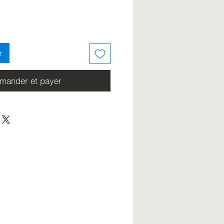
r
ander et payer